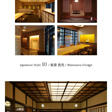
10
Japanese Style
/ 銀座 𠮷兆 / Mizusawa Design